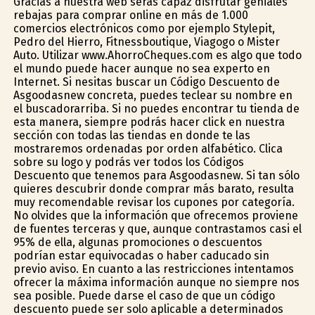
Gracias a nuestra web serás capaz disfrutar geniales
rebajas para comprar online en más de 1.000
comercios electrónicos como por ejemplo Stylepit,
Pedro del Hierro, Fitnessboutique, Viagogo o Mister
Auto. Utilizar www.AhorroCheques.com es algo que todo
el mundo puede hacer aunque no sea experto en
Internet. Si nesitas buscar un Código Descuento de
Asgoodasnew concreta, puedes teclear su nombre en
el buscadorarriba. Si no puedes encontrar tu tienda de
esta manera, siempre podrás hacer click en nuestra
sección con todas las tiendas en donde te las
mostraremos ordenadas por orden alfabético. Clica
sobre su logo y podrás ver todos los Códigos
Descuento que tenemos para Asgoodasnew. Si tan sólo
quieres descubrir donde comprar más barato, resulta
muy recomendable revisar los cupones por categoría.
No olvides que la información que ofrecemos proviene
de fuentes terceras y que, aunque contrastamos casi el
95% de ella, algunas promociones o descuentos
podrían estar equivocadas o haber caducado sin
previo aviso. En cuanto a las restricciones intentamos
ofrecer la máxima información aunque no siempre nos
sea posible. Puede darse el caso de que un código
descuento puede ser solo aplicable a determinados