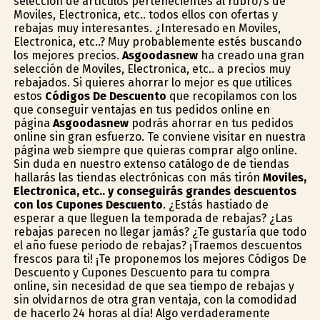
selección de artículos pertenecientes al rubro/s de
Moviles, Electronica, etc.. todos ellos con ofertas y
rebajas muy interesantes. ¿Interesado en Moviles,
Electronica, etc..? Muy probablemente estés buscando
los mejores precios.
Asgoodasnew
ha creado una gran
selección de Moviles, Electronica, etc.. a precios muy
rebajados. Si quieres ahorrar lo mejor es que utilices
estos
Códigos De Descuento
que recopilamos con los
que conseguir ventajas en tus pedidos online en
página
Asgoodasnew
podrás ahorrar en tus pedidos
online sin gran esfuerzo. Te conviene visitar en nuestra
página web siempre que quieras comprar algo online.
Sin duda en nuestro extenso catálogo de de tiendas
hallarás las tiendas electrónicas con más tirón
Moviles,
Electronica, etc.. y conseguirás grandes descuentos
con los Cupones Descuento
. ¿Estás hastiado de
esperar a que lleguen la temporada de rebajas? ¿Las
rebajas parecen no llegar jamás? ¿Te gustaría que todo
el año fuese periodo de rebajas? ¡Traemos descuentos
frescos para ti! ¡Te proponemos los mejores Códigos De
Descuento y Cupones Descuento para tu compra
online, sin necesidad de que sea tiempo de rebajas y
sin olvidarnos de otra gran ventaja, con la comodidad
de hacerlo 24 horas al día! Algo verdaderamente