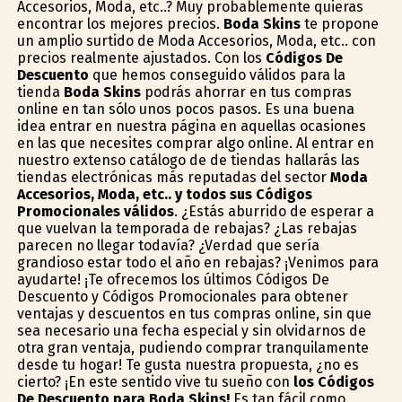
Accesorios, Moda, etc..? Muy probablemente quieras
encontrar los mejores precios.
Boda Skins
te propone
un amplio surtido de Moda Accesorios, Moda, etc.. con
precios realmente ajustados. Con los
Códigos De
Descuento
que hemos conseguido válidos para la
tienda
Boda Skins
podrás ahorrar en tus compras
online en tan sólo unos pocos pasos. Es una buena
idea entrar en nuestra página en aquellas ocasiones
en las que necesites comprar algo online. Al entrar en
nuestro extenso catálogo de de tiendas hallarás las
tiendas electrónicas más reputadas del sector
Moda
Accesorios, Moda, etc.. y todos sus Códigos
Promocionales válidos
. ¿Estás aburrido de esperar a
que vuelvan la temporada de rebajas? ¿Las rebajas
parecen no llegar todavía? ¿Verdad que sería
grandioso estar todo el año en rebajas? ¡Venimos para
ayudarte! ¡Te ofrecemos los últimos Códigos De
Descuento y Códigos Promocionales para obtener
ventajas y descuentos en tus compras online, sin que
sea necesario una fecha especial y sin olvidarnos de
otra gran ventaja, pudiendo comprar tranquilamente
desde tu hogar! Te gusta nuestra propuesta, ¿no es
cierto? ¡En este sentido vive tu sueño con
los Códigos
De Descuento para Boda Skins!
Es tan fácil como