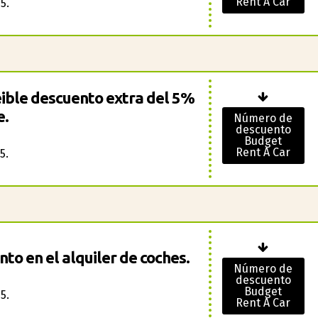
Rent A Car
5.
ible descuento extra del 5%
e.
Número de
descuento
Budget
Rent A Car
5.
to en el alquiler de coches.
Número de
descuento
Budget
5.
Rent A Car