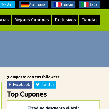
Twitter
Alemania
Francia
Italia
orías
Mejores Cupones
Exclusivos
Tiendas
¡Comparte con tus followers!
Facebook
Twitter
Top Cupones