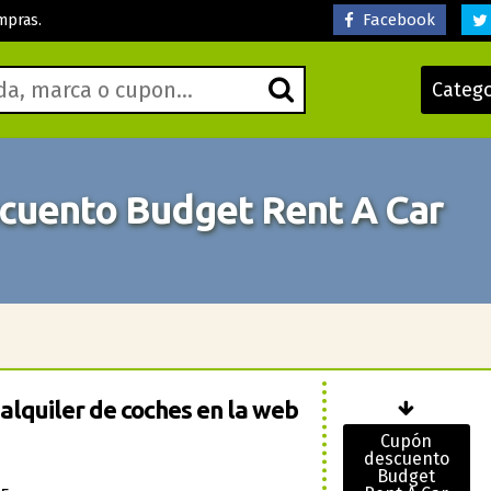
Facebook
mpras.
Categ
uento Budget Rent A Car
alquiler de coches en la web
Cupón
descuento
Budget