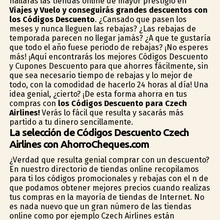
hallarás las tiendas online de mayor prestigio en
Viajes y Vuelo y conseguirás grandes descuentos con
los Códigos Descuento
. ¿Cansado que pasen los
meses y nunca lleguen las rebajas? ¿Las rebajas de
temporada parecen no llegar jamás? ¿A que te gustaría
que todo el año fuese periodo de rebajas? ¡No esperes
más! ¡Aquí encontrarás los mejores Códigos Descuento
y Cupones Descuento para que ahorres fácilmente, sin
que sea necesario tiempo de rebajas y lo mejor de
todo, con la comodidad de hacerlo 24 horas al día! Una
idea genial, ¿cierto? ¡De esta forma ahorra en tus
compras con
los Códigos Descuento para Czech
Airlines!
Verás lo fácil que resulta y sacarás más
partido a tu dinero sencillamente.
La selección de Códigos Descuento Czech
Airlines con AhorroCheques.com
¿Verdad que resulta genial comprar con un descuento?
En nuestro directorio de tiendas online recopilamos
para ti los códigos promocionales y rebajas con el fin de
que podamos obtener mejores precios cuando realizas
tus compras en la mayoría de tiendas de Internet. No
es nada nuevo que un gran número de las tiendas
online como por ejemplo Czech Airlines están