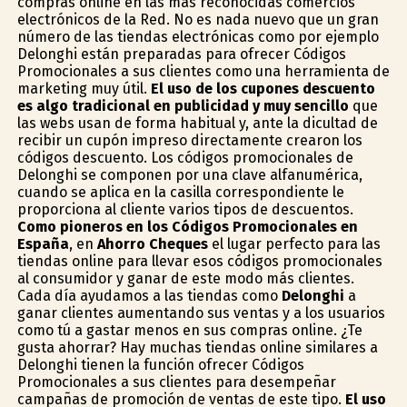
compras online en las más reconocidas comercios
electrónicos de la Red. No es nada nuevo que un gran
número de las tiendas electrónicas como por ejemplo
Delonghi están preparadas para ofrecer Códigos
Promocionales a sus clientes como una herramienta de
marketing muy útil.
El uso de los cupones descuento
es algo tradicional en publicidad y muy sencillo
que
las webs usan de forma habitual y, ante la dificultad de
recibir un cupón impreso directamente crearon los
códigos descuento. Los códigos promocionales de
Delonghi se componen por una clave alfanumérica,
cuando se aplica en la casilla correspondiente le
proporciona al cliente varios tipos de descuentos.
Como pioneros en los Códigos Promocionales en
España
, en
Ahorro Cheques
el lugar perfecto para las
tiendas online para llevar esos códigos promocionales
al consumidor y ganar de este modo más clientes.
Cada día ayudamos a las tiendas como
Delonghi
a
ganar clientes aumentando sus ventas y a los usuarios
como tú a gastar menos en sus compras online. ¿Te
gusta ahorrar? Hay muchas tiendas online similares a
Delonghi tienen la función ofrecer Códigos
Promocionales a sus clientes para desempeñar
campañas de promoción de ventas de este tipo.
El uso