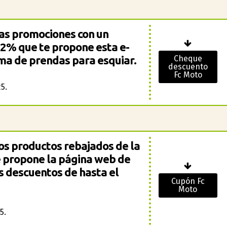
sas promociones con un
22% que te propone esta e-
ma de prendas para esquiar.
Cheque
descuento
Fc Moto
5.
s productos rebajados de la
 propone la página web de
s descuentos de hasta el
Cupón Fc
Moto
5.