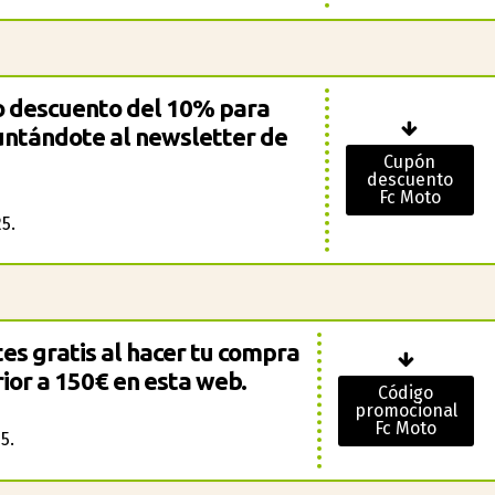
o descuento del 10% para
ntándote al newsletter de
Cupón
descuento
Fc Moto
5.
es gratis al hacer tu compra
ior a 150€ en esta web.
Código
promocional
Fc Moto
5.