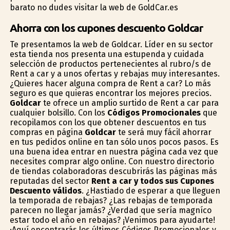
barato no dudes visitar la web de GoldCar.es
Ahorra con los cupones descuento Goldcar
Te presentamos la web de Goldcar. Líder en su sector
esta tienda nos presenta una estupenda y cuidada
selección de productos pertenecientes al rubro/s de
Rent a car y a unos ofertas y rebajas muy interesantes.
¿Quieres hacer alguna compra de Rent a car? Lo más
seguro es que quieras encontrar los mejores precios.
Goldcar
te ofrece un amplio surtido de Rent a car para
cualquier bolsillo. Con los
Códigos Promocionales
que
recopilamos con los que obtener descuentos en tus
compras en página
Goldcar
te será muy fácil ahorrar
en tus pedidos online en tan sólo unos pocos pasos. Es
una buena idea entrar en nuestra página cada vez que
necesites comprar algo online. Con nuestro directorio
de tiendas colaboradoras descubrirás las páginas más
reputadas del sector
Rent a car y todos sus Cupones
Descuento válidos
. ¿Hastiado de esperar a que lleguen
la temporada de rebajas? ¿Las rebajas de temporada
parecen no llegar jamás? ¿Verdad que sería magnífico
estar todo el año en rebajas? ¡Venimos para ayudarte!
¡Aquí encontrarás los últimos Códigos Promocionales y