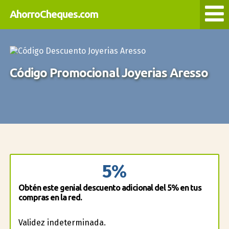
AhorroCheques.com
Código Promocional Joyerias Aresso
5%
Obtén este genial descuento adicional del 5% en tus
compras en la red.
Validez indeterminada.