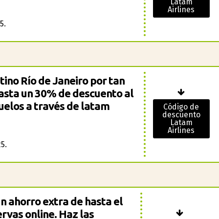
Latam
Airlines
5.
tino Río de Janeiro por tan
hasta un 30% de descuento al
uelos a través de latam
Código de
descuento
Latam
Airlines
5.
 ahorro extra de hasta el
rvas online. Haz las