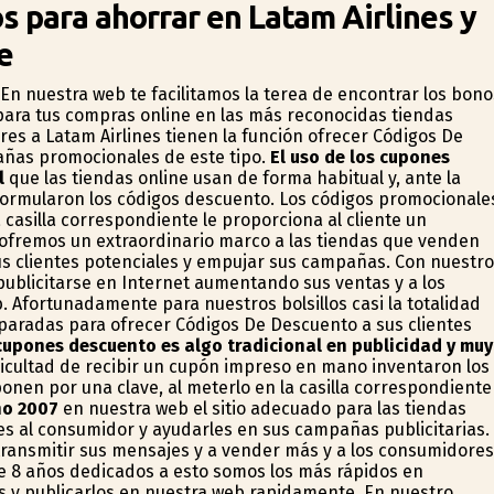
 para ahorrar en Latam Airlines y
e
n nuestra web te facilitamos la terea de encontrar los bono
para tus compras online en las más reconocidas tiendas
res a Latam Airlines tienen la función ofrecer Códigos De
as promocionales de este tipo.
El uso de los cupones
l
que las tiendas online usan de forma habitual y, ante la
 formularon los códigos descuento. Los códigos promocionale
a casilla correspondiente le proporciona al cliente un
ofremos un extraordinario marco a las tiendas que venden
s clientes potenciales y empujar sus campañas. Con nuestro
publicitarse en Internet aumentando sus ventas y a los
Afortunadamente para nuestros bolsillos casi la totalidad
paradas para ofrecer Códigos De Descuento a sus clientes
cupones descuento es algo tradicional en publicidad y muy
ificultad de recibir un cupón impreso en mano inventaron los
nen por una clave, al meterlo en la casilla correspondiente
ño 2007
en nuestra web el sitio adecuado para las tiendas
s al consumidor y ayudarles en sus campañas publicitarias.
ransmitir sus mensajes y a vender más y a los consumidores
de 8 años dedicados a esto somos los más rápidos en
s y publicarlos en nuestra web rapidamente. En nuestro