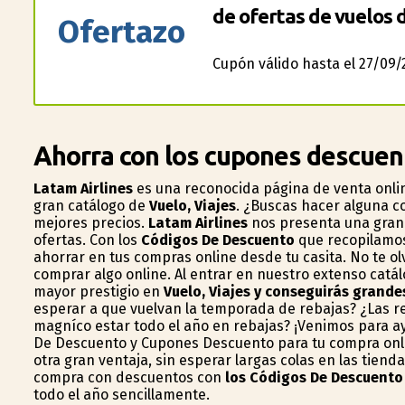
de ofertas de vuelos d
Ofertazo
Cupón válido hasta el 27/09/
Ahorra con los cupones descuen
Latam Airlines
es una reconocida página de venta onlin
gran catálogo de
Vuelo, Viajes
. ¿Buscas hacer alguna c
mejores precios.
Latam Airlines
nos presenta una gran 
ofertas. Con los
Códigos De Descuento
que recopilamos
ahorrar en tus compras online desde tu casita. No te o
comprar algo online. Al entrar en nuestro extenso catá
mayor prestigio en
Vuelo, Viajes y conseguirás grand
esperar a que vuelvan la temporada de rebajas? ¿Las r
magnífico estar todo el año en rebajas? ¡Venimos para a
De Descuento y Cupones Descuento para tu compra onlin
otra gran ventaja, sin esperar largas colas en las tien
compra con descuentos con
los Códigos De Descuento 
todo el año sencillamente.