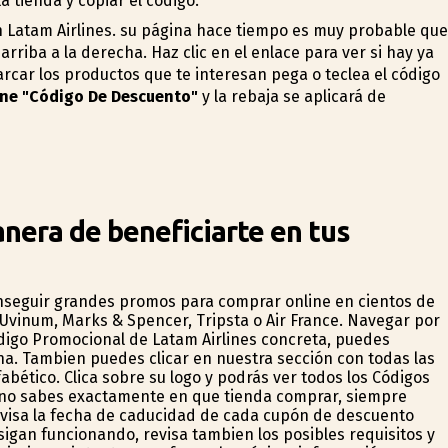
la tienda y copiar el código.
n Latam Airlines. su página hace tiempo es muy probable que
rriba a la derecha. Haz clic en el enlace para ver si hay ya
ar los productos que te interesan pega o teclea el código
ne "Código De Descuento"
y la rebaja se aplicará de
nera de beneficiarte en tus
onseguir grandes promos para comprar online en cientos de
Uvinum, Marks & Spencer, Tripsta o Air France. Navegar por
ódigo Promocional de Latam Airlines concreta, puedes
ina. Tambien puedes clicar en nuestra sección con todas las
ético. Clica sobre su logo y podrás ver todos los Códigos
a no sabes exactamente en que tienda comprar, siempre
evisa la fecha de caducidad de cada cupón de descuento
gan funcionando, revisa tambien los posibles requisitos y