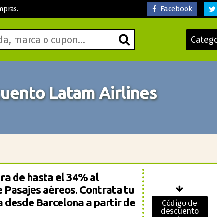
Facebook
mpras.
Categ
uento Latam Airlines
ra de hasta el 34% al
e Pasajes aéreos. Contrata tu
 desde Barcelona a partir de
Código de
descuento