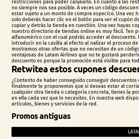
restricciones para poder canjearlo. En cuanto a las re
no siempre nos sea posible. A veces un código descuen
estar sujeto a un monto de compra específico. Una vez 
solo deberás hacer clic en el botón para ver el cupón 
copiar y detrás la tienda en cuestión. Una vez hayas c
nuestro directorio de tiendas online es muy fácil. Ten
alfanumérico con el cual podrás acceder al descuento. 
introducir en la casilla al efecto al finalizar el proceso
mostramos otras ofertas que no necesitan de un códig
ventajosas de Latam Airlines que no te gustará perderte
descuento es porque la promoción está visible para to
Retwitea estos cupones descuen
¿Contento de haber conseguido conseguir descuentos c
Finalmente te proponemos que si deseas estar al corrie
cualquier otra tienda o categoría concreta, tienes la po
en ella cada vez que lo necesites. En nuestra web dis
artículos, bienes y servicios de la red.
Promos antiguas
LATA