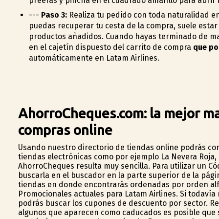
prefieras y pincha en el cuadrado amarillo para abrir 
---
Paso 3:
Realiza tu pedido con toda naturalidad e
puedas recuperar tu cesta de la compra, suele estar a
productos añadidos. Cuando hayas terminado de marc
en el cajetín dispuesto del carrito de compra
que po
automáticamente en Latam Airlines.
AhorroCheques.com: la mejor ma
compras online
Usando nuestro directorio de tiendas online podrás c
tiendas electrónicas como por ejemplo La Nevera Roja, 
AhorroCheques resulta muy sencilla. Para utilizar un C
buscarla en el buscador en la parte superior de la pág
tiendas en donde encontrarás ordenadas por orden alfab
Promocionales actuales para Latam Airlines. Si todaví
podrás buscar los cupones de descuento por sector. R
algunos que aparecen como caducados es posible que si