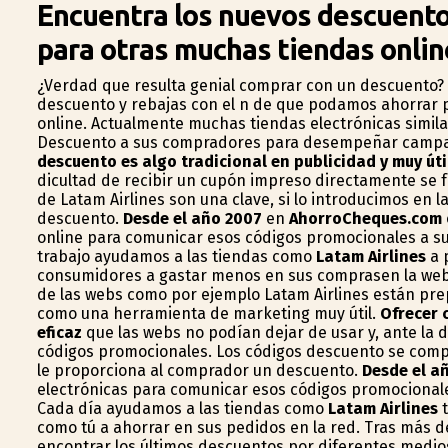
Encuentra los nuevos descuentos
para otras muchas tiendas onlin
¿Verdad que resulta genial comprar con un descuento? E
descuento y rebajas con el fin de que podamos ahorrar 
online. Actualmente muchas tiendas electrónicas simila
Descuento a sus compradores para desempeñar campañ
descuento es algo tradicional en publicidad y muy úti
dificultad de recibir un cupón impreso directamente se
de Latam Airlines son una clave, si lo introducimos en l
descuento.
Desde el año 2007
en
AhorroCheques.com
online para comunicar esos códigos promocionales a su
trabajo ayudamos a las tiendas como
Latam Airlines
a 
consumidores a gastar menos en sus comprasen la web. 
de las webs como por ejemplo Latam Airlines están pre
como una herramienta de marketing muy útil.
Ofrecer 
eficaz
que las webs no podían dejar de usar y, ante la d
códigos promocionales. Los códigos descuento se compo
le proporciona al comprador un descuento.
Desde el a
electrónicas para comunicar esos códigos promocionale
Cada día ayudamos a las tiendas como
Latam Airlines
t
como tú a ahorrar en sus pedidos en la red. Tras más 
encontrar los últimos descuentos por diferentes medio