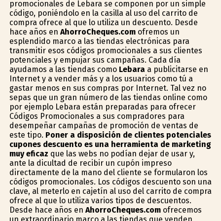
promocionales de Lebara se componen por un simple
código, poniéndolo en la casilla al uso del carrito de
compra ofrece al que lo utiliza un descuento. Desde
hace años en
AhorroCheques.com
ofremos un
esplendido marco a las tiendas electrónicas para
transmitir esos códigos promocionales a sus clientes
potenciales y empujar sus campañas. Cada día
ayudamos a las tiendas como
Lebara
a publicitarse en
Internet y a vender más y a los usuarios como tú a
gastar menos en sus compras por Internet. Tal vez no
sepas que un gran número de las tiendas online como
por ejemplo Lebara están preparadas para ofrecer
Códigos Promocionales a sus compradores para
desempeñar campañas de promoción de ventas de
este tipo.
Poner a disposición de clientes potenciales
cupones descuento es una herramienta de marketing
muy eficaz
que las webs no podían dejar de usar y,
ante la dificultad de recibir un cupón impreso
directamente de la mano del cliente se formularon los
códigos promocionales. Los códigos descuento son una
clave, al meterlo en cajetín al uso del carrito de compra
ofrece al que lo utiliza varios tipos de descuentos.
Desde hace años en
AhorroCheques.com
ofrecemos
un extraordinario marco a las tiendas que venden