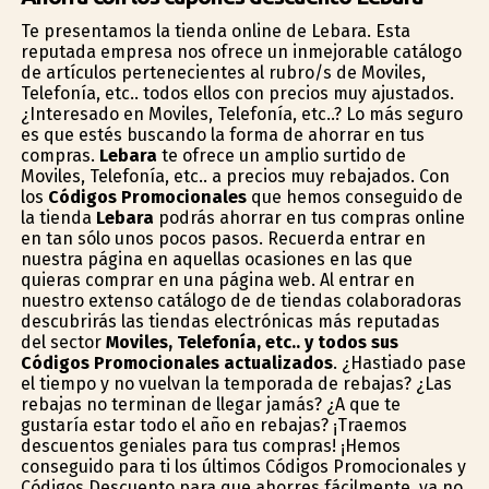
Te presentamos la tienda online de Lebara. Esta
reputada empresa nos ofrece un inmejorable catálogo
de artículos pertenecientes al rubro/s de Moviles,
Telefonía, etc.. todos ellos con precios muy ajustados.
¿Interesado en Moviles, Telefonía, etc..? Lo más seguro
es que estés buscando la forma de ahorrar en tus
compras.
Lebara
te ofrece un amplio surtido de
Moviles, Telefonía, etc.. a precios muy rebajados. Con
los
Códigos Promocionales
que hemos conseguido de
la tienda
Lebara
podrás ahorrar en tus compras online
en tan sólo unos pocos pasos. Recuerda entrar en
nuestra página en aquellas ocasiones en las que
quieras comprar en una página web. Al entrar en
nuestro extenso catálogo de de tiendas colaboradoras
descubrirás las tiendas electrónicas más reputadas
del sector
Moviles, Telefonía, etc.. y todos sus
Códigos Promocionales actualizados
. ¿Hastiado pase
el tiempo y no vuelvan la temporada de rebajas? ¿Las
rebajas no terminan de llegar jamás? ¿A que te
gustaría estar todo el año en rebajas? ¡Traemos
descuentos geniales para tus compras! ¡Hemos
conseguido para ti los últimos Códigos Promocionales y
Códigos Descuento para que ahorres fácilmente, ya no