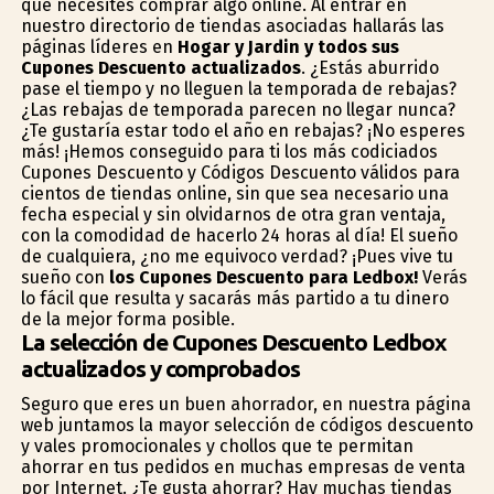
que necesites comprar algo online. Al entrar en
nuestro directorio de tiendas asociadas hallarás las
páginas líderes en
Hogar y Jardin y todos sus
Cupones Descuento actualizados
. ¿Estás aburrido
pase el tiempo y no lleguen la temporada de rebajas?
¿Las rebajas de temporada parecen no llegar nunca?
¿Te gustaría estar todo el año en rebajas? ¡No esperes
más! ¡Hemos conseguido para ti los más codiciados
Cupones Descuento y Códigos Descuento válidos para
cientos de tiendas online, sin que sea necesario una
fecha especial y sin olvidarnos de otra gran ventaja,
con la comodidad de hacerlo 24 horas al día! El sueño
de cualquiera, ¿no me equivoco verdad? ¡Pues vive tu
sueño con
los Cupones Descuento para Ledbox!
Verás
lo fácil que resulta y sacarás más partido a tu dinero
de la mejor forma posible.
La selección de Cupones Descuento Ledbox
actualizados y comprobados
Seguro que eres un buen ahorrador, en nuestra página
web juntamos la mayor selección de códigos descuento
y vales promocionales y chollos que te permitan
ahorrar en tus pedidos en muchas empresas de venta
por Internet. ¿Te gusta ahorrar? Hay muchas tiendas