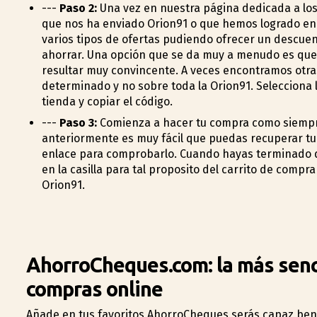
---
Paso 2:
Una vez en nuestra página dedicada a lo
que nos ha enviado Orion91 o que hemos logrado enc
varios tipos de ofertas pudiendo ofrecer un descue
ahorrar. Una opción que se da muy a menudo es que 
resultar muy convincente. A veces encontramos otra
determinado y no sobre toda la Orion91. Selecciona la
tienda y copiar el código.
---
Paso 3:
Comienza a hacer tu compra como siempre
anteriormente es muy fácil que puedas recuperar tu ce
enlace para comprobarlo. Cuando hayas terminado de
en la casilla para tal proposito del carrito de compr
Orion91.
AhorroCheques.com: la más senci
compras online
Añade en tus favoritos AhorroCheques serás capaz bene