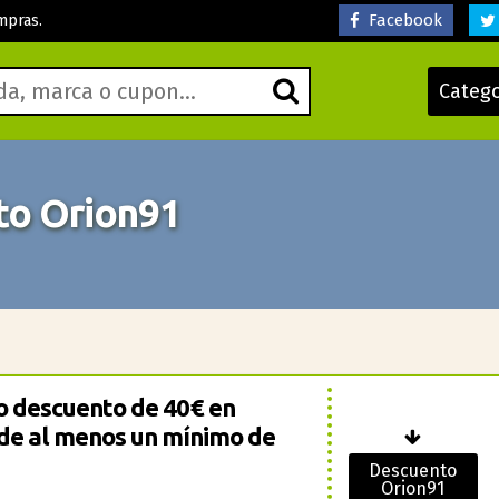
Facebook
mpras.
Categ
to Orion91
go descuento de 40€ en
 de al menos un mínimo de
Descuento
Orion91