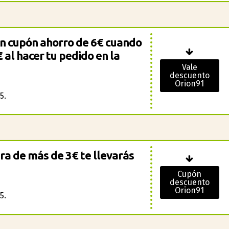
un cupón ahorro de 6€ cuando
 al hacer tu pedido en la
Vale
descuento
Orion91
5.
a de más de 3€ te llevarás
Cupón
descuento
Orion91
5.