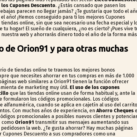
n los Cupones Descuento
. ¿Estás cansado que pasen los
ebajas parecen no llegar jamás? ¿Te gustaría que todo el añ
 el año! ¡Hemos conseguido para ti los mejores Cupones
tiendas online, sin que sea necesario una fecha especial y l
u hogar! El sueño de cualquiera, ¿no es cierto? ¡Pues vive t
a nuestra web y ahorrarás dinero todo el año de la forma más
o de Orion91 y para otras muchas
rio de tiendas online te traemos los mejores bonos
mpre que necesites ahorrar en tus compras en más de 1.000
ginas web similares a Orion91 tienen la función ofrecer
mienta de marketing muy útil.
El uso de los cupones
illo
que las tiendas online usan de forma habitual y, ante la
 se formularon los códigos promocionales. Los códigos
alfanumérica, cuando se aplica en cajetín al uso del carrit
entos. Con muchos años de experiencia, en
Ahorro Cheques
e
 códigos promocionales a posibles nuevos clientes y potencia
as como
Orion91
transmitir sus mensajes aumentando sus
s pedidosen la web. ¿Te gusta ahorrar? Hay muchas páginas
cer Cupones Descuento a sus compradores como una