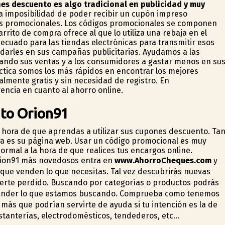
nes descuento es algo tradicional en publicidad y muy
a imposibilidad de poder recibir un cupón impreso
gos promocionales. Los códigos promocionales se componen
arrito de compra ofrece al que lo utiliza una rebaja en el
decuado para las tiendas electrónicas para transmitir esos
udarles en sus campañas publicitarias. Ayudamos a las
ndo sus ventas y a los consumidores a gastar menos en su
tica somos los más rápidos en encontrar los mejores
lmente gratis y sin necesidad de registro. En
cia en cuanto al ahorro online.
to Orion91
 hora de que aprendas a utilizar sus cupones descuento. Ta
ra es su página web. Usar un código promocional es muy
normal a la hora de que realices tus encargos online.
rion91 más novedosos entra en
www.AhorroCheques.com
y
 que venden lo que necesitas. Tal vez descubrirás nuevas
berte perdido. Buscando por categorías o productos podrás
vender lo que estamos buscando. Comprueba como tenemos
más que podrían servirte de ayuda si tu intención es la de
tanterías, electrodomésticos, tendederos, etc...