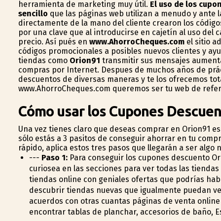
herramienta de marketing muy útil.
El uso de los cupo
sencillo
que las páginas web utilizan a menudo y ante l
directamente de la mano del cliente crearon los códi
por una clave que al introducirse en cajetín al uso del c
precio. Así pués en
www.AhorroCheques.com
el sitio a
códigos promocionales a posibles nuevos clientes y ay
tiendas como
Orion91
transmitir sus mensajes aumenta
compras por Internet. Despues de muchos años de prác
descuentos de diversas maneras y te los ofrecemos tota
www.AhorroCheques.com queremos ser tu web de referen
Cómo usar los Cupones Descuen
Una vez tienes claro que deseas comprar en Orion91 es
sólo estás a 3 pasitos de conseguir ahorrar en tu comp
rápido, aplica estos tres pasos que llegarán a ser algo 
---
Paso 1:
Para conseguir los cupones descuento O
curiosea en las secciones para ver todas las tiendas
tiendas online con geniales ofertas que podrías ha
descubrir tiendas nuevas que igualmente puedan 
acuerdos con otras cuantas páginas de venta online 
encontrar tablas de planchar, accesorios de baño, Es