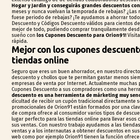
Hogar y Jardin y conseguirás grandes descuentos co
meses y nunca vuelvan la temporada de rebajas? ¿Las r
fuese periodo de rebajas? ¡Te ayudamos a ahorrar todo
Descuento y Códigos Descuento válidos para cientos de 
mejor de todo, pudiendo comprar tranquilamente desde t
sueño con
los Cupones Descuento para Orion91!
Visit
rápida.
Mejor con los cupones descuent
tiendas online
Seguro que eres un buen ahorrador, en nuestro directo
descuento y chollos que te permitan gastar menos sie
empresas de venta por Internet. Actualmente muchas pá
Cupones Descuento a sus compradores como una herra
descuento es una herramienta de márketing muy senc
dificultad de recibir un cupón tradicional directamente
promocionales de Orion91 están formados por una clave 
de compra ofrece al consumidor varios tipos de descu
lugar perfecto para las tiendas online para llevar esos
sus ventas. Con nuestro trabajo ayudamos a las tiend
ventas y a los internautas a obtener descuentos en su
web como por ejemplo Orion91 tienen la función ofre