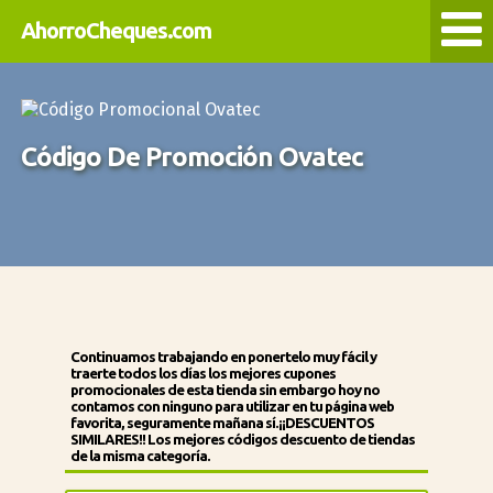
AhorroCheques.com
Código De Promoción Ovatec
Continuamos trabajando en ponertelo muy fácil y
traerte todos los días los mejores
cupones
promocionales de esta tienda
sin embargo hoy no
contamos con ninguno para utilizar en tu página web
favorita, seguramente mañana sí.¡¡DESCUENTOS
SIMILARES!! Los mejores códigos descuento de tiendas
de la misma categoría.