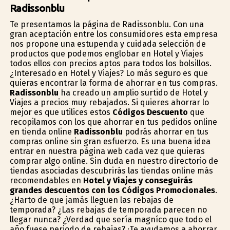
Radissonblu
Te presentamos la página de Radissonblu. Con una
gran aceptación entre los consumidores esta empresa
nos propone una estupenda y cuidada selección de
productos que podemos englobar en Hotel y Viajes
todos ellos con precios aptos para todos los bolsillos.
¿Interesado en Hotel y Viajes? Lo más seguro es que
quieras encontrar la forma de ahorrar en tus compras.
Radissonblu
ha creado un amplio surtido de Hotel y
Viajes a precios muy rebajados. Si quieres ahorrar lo
mejor es que utilices estos
Códigos Descuento
que
recopilamos con los que ahorrar en tus pedidos online
en tienda online
Radissonblu
podrás ahorrar en tus
compras online sin gran esfuerzo. Es una buena idea
entrar en nuestra página web cada vez que quieras
comprar algo online. Sin duda en nuestro directorio de
tiendas asociadas descubrirás las tiendas online más
recomendables en
Hotel y Viajes y conseguirás
grandes descuentos con los Códigos Promocionales
.
¿Harto de que jamás lleguen las rebajas de
temporada? ¿Las rebajas de temporada parecen no
llegar nunca? ¿Verdad que sería magnífico que todo el
año fuese periodo de rebajas? ¡Te ayudamos a ahorrar