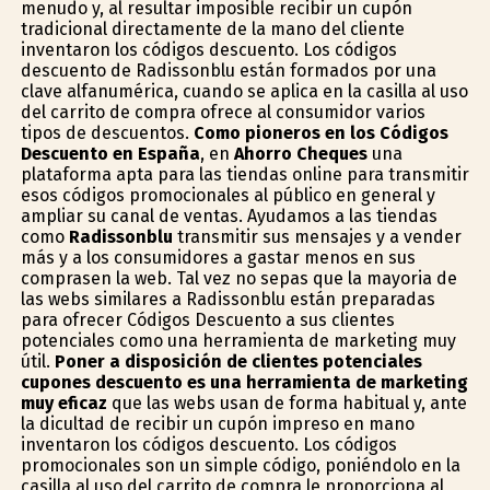
menudo y, al resultar imposible recibir un cupón
tradicional directamente de la mano del cliente
inventaron los códigos descuento. Los códigos
descuento de Radissonblu están formados por una
clave alfanumérica, cuando se aplica en la casilla al uso
del carrito de compra ofrece al consumidor varios
tipos de descuentos.
Como pioneros en los Códigos
Descuento en España
, en
Ahorro Cheques
una
plataforma apta para las tiendas online para transmitir
esos códigos promocionales al público en general y
ampliar su canal de ventas. Ayudamos a las tiendas
como
Radissonblu
transmitir sus mensajes y a vender
más y a los consumidores a gastar menos en sus
comprasen la web. Tal vez no sepas que la mayoria de
las webs similares a Radissonblu están preparadas
para ofrecer Códigos Descuento a sus clientes
potenciales como una herramienta de marketing muy
útil.
Poner a disposición de clientes potenciales
cupones descuento es una herramienta de marketing
muy eficaz
que las webs usan de forma habitual y, ante
la dificultad de recibir un cupón impreso en mano
inventaron los códigos descuento. Los códigos
promocionales son un simple código, poniéndolo en la
casilla al uso del carrito de compra le proporciona al