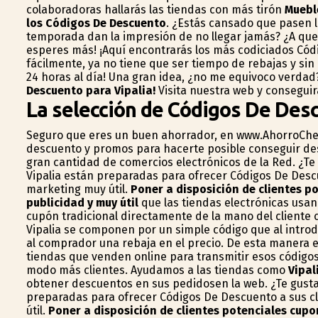
colaboradoras hallarás las tiendas con más tirón
Muebl
los Códigos De Descuento
. ¿Estás cansado que pasen l
temporada dan la impresión de no llegar jamás? ¿A que 
esperes más! ¡Aquí encontrarás los más codiciados Có
fácilmente, ya no tiene que ser tiempo de rebajas y sin
24 horas al día! Una gran idea, ¿no me equivoco verda
Descuento para Vipalia!
Visita nuestra web y conseguir
La selección de Códigos De Desc
Seguro que eres un buen ahorrador, en www.AhorroChe
descuento y promos para hacerte posible conseguir de
gran cantidad de comercios electrónicos de la Red. ¿T
Vipalia están preparadas para ofrecer Códigos De Desc
marketing muy útil.
Poner a disposición de clientes p
publicidad y muy útil
que las tiendas electrónicas usan
cupón tradicional directamente de la mano del cliente
Vipalia se componen por un simple código que al introdu
al comprador una rebaja en el precio. De esta manera 
tiendas que venden online para transmitir esos códigos
modo más clientes. Ayudamos a las tiendas como
Vipal
obtener descuentos en sus pedidosen la web. ¿Te gusta
preparadas para ofrecer Códigos De Descuento a sus c
útil.
Poner a disposición de clientes potenciales cup