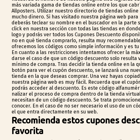
más variada gama de tiendas online entre los que cabrí
Allposters. Utilizar nuestro directorio de tiendas onli
mucho dinero. Si has visitado nuestra página web para 
deberás teclear su nombre en el buscador en la parte s
click en nuestra sección con todas las tiendas en dond
logo y podrás ver todos los Cupones Descuento disponib
no en qué tienda comprarlo, resulta muy recomendable 
ofrecemos los códigos como simple información y es tu 
En cuanto a las restricciones intentamos ofrecer la m
darse el caso de que un código descuento solo resulta 
mínimo de compra. Tras decidir la tienda online en la q
botón para ver el cupón descuento, se lanzará una nuev
tienda en la que deseas comprar. Una vez hayas copiad
nuestra página web es muy fácil. Recuerda que el cupón
podrás acceder al descuento. Es este código alfanuméric
finalizar el proceso de compra dentro de la tienda virt
necesitan de un código descuento. Se trata promocion
conocer. En el caso de no ser necesario el uso de un c
el que entra directamente en su web.
Recomienda estos cupones descue
favorita