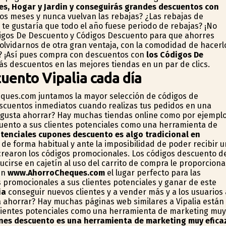
es, Hogar y Jardin y conseguirás grandes descuentos con
os meses y nunca vuelvan las rebajas? ¿Las rebajas de
te gustaría que todo el año fuese periodo de rebajas? ¡No
digos De Descuento y Códigos Descuento para que ahorres
 olvidarnos de otra gran ventaja, con la comodidad de hacerl
d? ¡Así pues compra con descuentos con
los Códigos De
ás descuentos en las mejores tiendas en un par de clics.
uento Vipalia cada día
ques.com juntamos la mayor selección de códigos de
scuentos inmediatos cuando realizas tus pedidos en una
e gusta ahorrar? Hay muchas tiendas online como por ejempl
uento a sus clientes potenciales como una herramienta de
otenciales cupones descuento es algo tradicional en
 de forma habitual y ante la imposibilidad de poder recibir u
 crearon los códigos promocionales. Los códigos descuento d
cirse en cajetín al uso del carrito de compra le proporciona
en
www.AhorroCheques.com
el lugar perfecto para las
 promocionales a sus clientes potenciales y ganar de este
ia
conseguir nuevos clientes y a vender más y a los usuarios 
 ahorrar? Hay muchas páginas web similares a Vipalia están
lientes potenciales como una herramienta de marketing muy
ones descuento es una herramienta de marketing muy efica