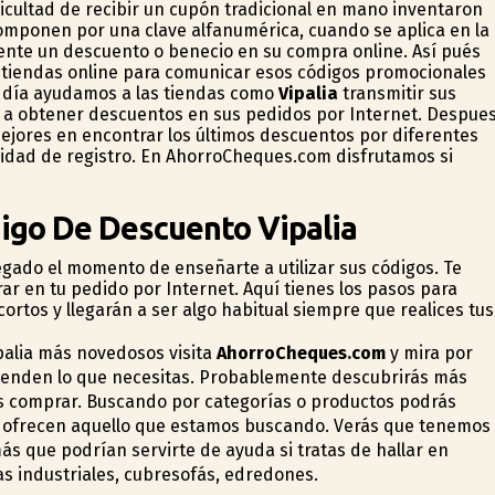
ificultad de recibir un cupón tradicional en mano inventaron
omponen por una clave alfanumérica, cuando se aplica en la
liente un descuento o beneficio en su compra online. Así pués
s tiendas online para comunicar esos códigos promocionales
a día ayudamos a las tiendas como
Vipalia
transmitir sus
 a obtener descuentos en sus pedidos por Internet. Despue
jores en encontrar los últimos descuentos por diferentes
sidad de registro. En AhorroCheques.com disfrutamos si
igo De Descuento Vipalia
legado el momento de enseñarte a utilizar sus códigos. Te
ar en tu pedido por Internet. Aquí tienes los pasos para
cortos y llegarán a ser algo habitual siempre que realices tus
palia más novedosos visita
AhorroCheques.com
y mira por
 venden lo que necesitas. Probablemente descubrirás más
as comprar. Buscando por categorías o productos podrás
 ofrecen aquello que estamos buscando. Verás que tenemos
ás que podrían servirte de ayuda si tratas de hallar en
as industriales, cubresofás, edredones.