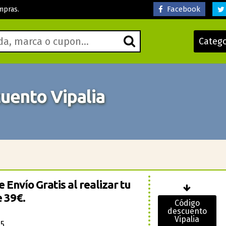
Facebook
mpras.
Categ
uento Vipalia
 Envío Gratis al realizar tu
e 39€.
Código
descuento
Vipalia
5.