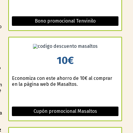
Bono promocional Tenvinilo
o
10€
o
Economiza con este ahorro de 10€ al comprar
en la página web de Masaltos.
n
e
Cupón promocional Masaltos
a
z