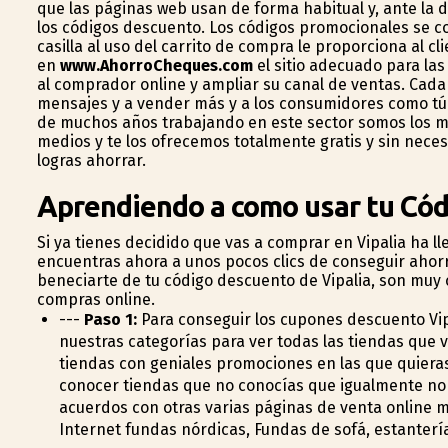
que las páginas web usan de forma habitual y, ante la d
los códigos descuento. Los códigos promocionales se c
casilla al uso del carrito de compra le proporciona al c
en
www.AhorroCheques.com
el sitio adecuado para la
al comprador online y ampliar su canal de ventas. Cad
mensajes y a vender más y a los consumidores como tú
de muchos años trabajando en este sector somos los me
medios y te los ofrecemos totalmente gratis y sin nece
logras ahorrar.
Aprendiendo a como usar tu Cód
Si ya tienes decidido que vas a comprar en Vipalia ha l
encuentras ahora a unos pocos clics de conseguir ahorr
beneficiarte de tu código descuento de Vipalia, son muy 
compras online.
---
Paso 1:
Para conseguir los cupones descuento Vi
nuestras categorías para ver todas las tiendas que
tiendas con geniales promociones en las que quier
conocer tiendas que no conocías que igualmente no
acuerdos con otras varias páginas de venta online m
Internet fundas nórdicas, Fundas de sofá, estanterí