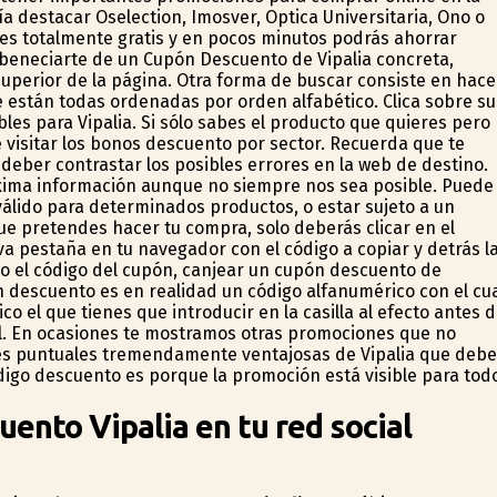
a destacar Oselection, Imosver, Optica Universitaria, Ono o
ne es totalmente gratis y en pocos minutos podrás ahorrar
beneficiarte de un Cupón Descuento de Vipalia concreta,
uperior de la página. Otra forma de buscar consiste en hace
e están todas ordenadas por orden alfabético. Clica sobre su
les para Vipalia. Si sólo sabes el producto que quieres pero
visitar los bonos descuento por sector. Recuerda que te
deber contrastar los posibles errores en la web de destino.
áxima información aunque no siempre nos sea posible. Puede
válido para determinados productos, o estar sujeto a un
ue pretendes hacer tu compra, solo deberás clicar en el
a pestaña en tu navegador con el código a copiar y detrás l
o el código del cupón, canjear un cupón descuento de
 descuento es en realidad un código alfanumérico con el cu
o el que tienes que introducir en la casilla al efecto antes 
ual. En ocasiones te mostramos otras promociones que no
es puntuales tremendamente ventajosas de Vipalia que debe
ódigo descuento es porque la promoción está visible para tod
nto Vipalia en tu red social