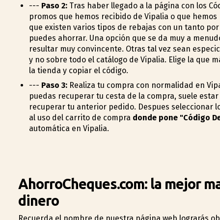
---
Paso 2:
Tras haber llegado a la página con los Có
promos que hemos recibido de Vipalia o que hemos 
que existen varios tipos de rebajas con un tanto po
puedes ahorrar. Una opción que se da muy a menudo 
resultar muy convincente. Otras tal vez sean especi
y no sobre todo el catálogo de Vipalia. Elige la que 
la tienda y copiar el código.
---
Paso 3:
Realiza tu compra con normalidad en Vipal
puedas recuperar tu cesta de la compra, suele estar 
recuperar tu anterior pedido. Despues seleccionar lo
al uso del carrito de compra
donde pone "Código D
automática en Vipalia.
AhorroCheques.com: la mejor ma
dinero
Recuerda el nombre de nuestra página web lograrás ob