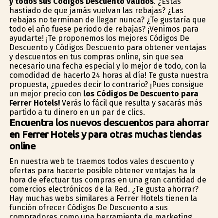
y todos sus Códigos Descuento válidos
. ¿Estás
hastiado de que jamás vuelvan las rebajas? ¿Las
rebajas no terminan de llegar nunca? ¿Te gustaría que
todo el año fuese periodo de rebajas? ¡Venimos para
ayudarte! ¡Te proponemos los mejores Códigos De
Descuento y Códigos Descuento para obtener ventajas
y descuentos en tus compras online, sin que sea
necesario una fecha especial y lo mejor de todo, con la
comodidad de hacerlo 24 horas al día! Te gusta nuestra
propuesta, ¿puedes decir lo contrario? ¡Pues consigue
un mejor precio con
los Códigos De Descuento para
Ferrer Hotels!
Verás lo fácil que resulta y sacarás más
partido a tu dinero en un par de clics.
Encuentra los nuevos descuentos para ahorrar
en Ferrer Hotels y para otras muchas tiendas
online
En nuestra web te traemos todos vales descuento y
ofertas para hacerte posible obtener ventajas ha la
hora de efectuar tus compras en una gran cantidad de
comercios electrónicos de la Red. ¿Te gusta ahorrar?
Hay muchas webs similares a Ferrer Hotels tienen la
función ofrecer Códigos De Descuento a sus
compradores como una herramienta de marketing