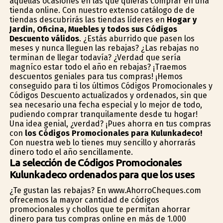
aquellas ocasiones en las que quieras comprar en una
tienda online. Con nuestro extenso catálogo de de
tiendas descubrirás las tiendas líderes en
Hogar y
Jardin, Oficina, Muebles y todos sus Códigos
Descuento válidos
. ¿Estás aburrido que pasen los
meses y nunca lleguen las rebajas? ¿Las rebajas no
terminan de llegar todavía? ¿Verdad que sería
magnífico estar todo el año en rebajas? ¡Traemos
descuentos geniales para tus compras! ¡Hemos
conseguido para ti los últimos Códigos Promocionales y
Códigos Descuento actualizados y ordenados, sin que
sea necesario una fecha especial y lo mejor de todo,
pudiendo comprar tranquilamente desde tu hogar!
Una idea genial, ¿verdad? ¡Pues ahorra en tus compras
con
los Códigos Promocionales para Kulunkadeco!
Con nuestra web lo tienes muy sencillo y ahorrarás
dinero todo el año sencillamente.
La selección de Códigos Promocionales
Kulunkadeco ordenados para que los uses
¿Te gustan las rebajas? En www.AhorroCheques.com
ofrecemos la mayor cantidad de códigos
promocionales y chollos que te permitan ahorrar
dinero para tus compras online en más de 1.000