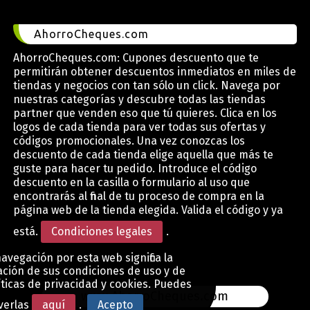
AhorroCheques.com
AhorroCheques.com: Cupones descuento que te
permitirán obtener descuentos inmediatos en miles de
tiendas y negocios con tan sólo un click. Navega por
nuestras categorías y descubre todas las tiendas
partner que venden eso que tú quieres. Clica en los
logos de cada tienda para ver todas sus ofertas y
códigos promocionales. Una vez conozcas los
descuento de cada tienda elige aquella que más te
guste para hacer tu pedido. Introduce el código
descuento en la casilla o formulario al uso que
encontrarás al final de tu proceso de compra en la
página web de la tienda elegida. Valida el código y ya
está.
Condiciones legales
.
avegación por esta web significa la
ción de sus condiciones de uso y de
íticas de privacidad y cookies. Puedes
www.AhorroCheques.com
verlas
aquí
.
Acepto