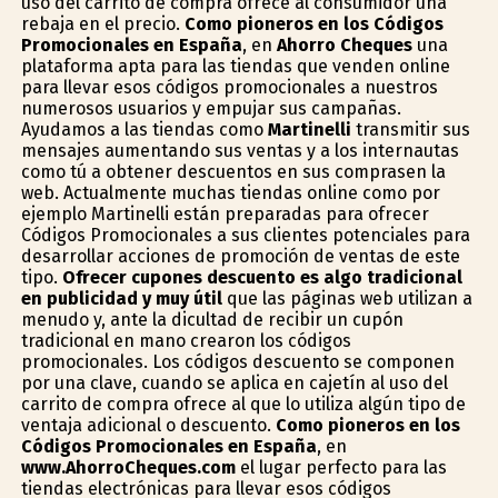
uso del carrito de compra ofrece al consumidor una
rebaja en el precio.
Como pioneros en los Códigos
Promocionales en España
, en
Ahorro Cheques
una
plataforma apta para las tiendas que venden online
para llevar esos códigos promocionales a nuestros
numerosos usuarios y empujar sus campañas.
Ayudamos a las tiendas como
Martinelli
transmitir sus
mensajes aumentando sus ventas y a los internautas
como tú a obtener descuentos en sus comprasen la
web. Actualmente muchas tiendas online como por
ejemplo Martinelli están preparadas para ofrecer
Códigos Promocionales a sus clientes potenciales para
desarrollar acciones de promoción de ventas de este
tipo.
Ofrecer cupones descuento es algo tradicional
en publicidad y muy útil
que las páginas web utilizan a
menudo y, ante la dificultad de recibir un cupón
tradicional en mano crearon los códigos
promocionales. Los códigos descuento se componen
por una clave, cuando se aplica en cajetín al uso del
carrito de compra ofrece al que lo utiliza algún tipo de
ventaja adicional o descuento.
Como pioneros en los
Códigos Promocionales en España
, en
www.AhorroCheques.com
el lugar perfecto para las
tiendas electrónicas para llevar esos códigos