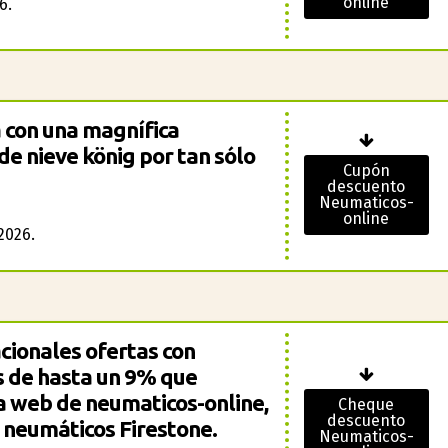
online
6.
a con una magnífica
de nieve könig por tan sólo
Cupón
descuento
Neumaticos-
online
2026.
cionales ofertas con
 de hasta un 9% que
a web de neumaticos-online,
Cheque
descuento
neumáticos Firestone.
Neumaticos-