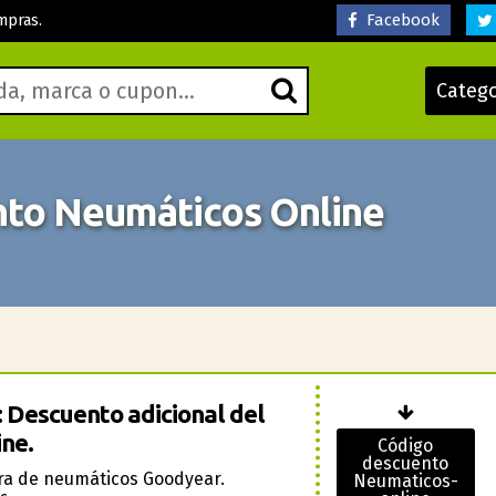
Facebook
mpras.
Categ
to Neumáticos Online
 Descuento adicional del
ne.
Código
descuento
ra de neumáticos Goodyear.
Neumaticos-