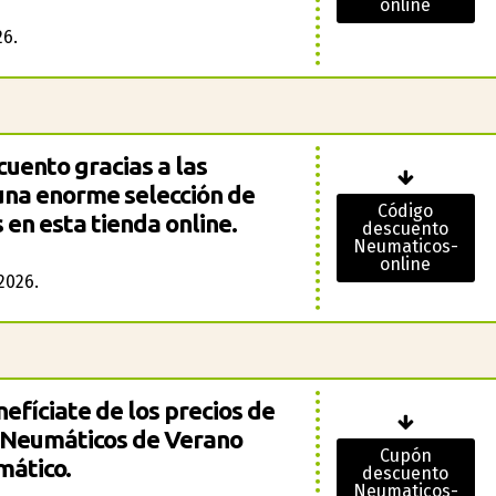
online
26.
uento gracias a las
 una enorme selección de
Código
 en esta tienda online.
descuento
Neumaticos-
online
2026.
nefíciate de los precios de
e Neumáticos de Verano
Cupón
mático.
descuento
Neumaticos-