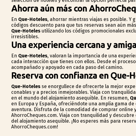
selección de hoteles y encontrar la opción perfecta par
Ahorra aún más con AhorroChe
En
Que-Hoteles
, ahorrar mientras viajas es posible. Y
códigos descuento para que tus reservas sean aún más 
Que-Hoteles
utilizando los códigos promocionales excl
irresistibles.
Una experiencia cercana y amig
En
Que-Hoteles
, valoran la importancia de una experie
cada interacción que tienes con ellos. Desde el proceso
acompañado y apoyado en cada paso del camino.
Reserva con confianza en Que-H
Que-Hoteles
se enorgullece de ofrecerte la mejor expe
confiables y a precios inmejorables. Viaja con tranquili
en el mundo del alojamiento asequible. En resumen,
Qu
en Europa y España, ofreciéndote una amplia gama de o
aventura. Disfruta de la comodidad de comprar online 
AhorroCheques.com. Viaja con tranquilidad y descubre 
del alojamiento asequible. ¡No esperes más para rese
AhorroCheques.com!