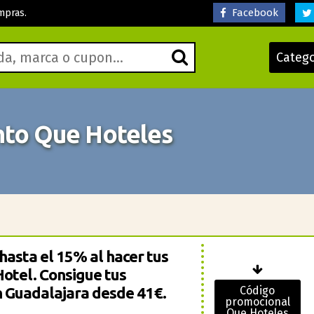
Facebook
mpras.
Categ
to Que Hoteles
hasta el 15% al hacer tus
otel. Consigue tus
n Guadalajara desde 41€.
Código
promocional
Que Hoteles