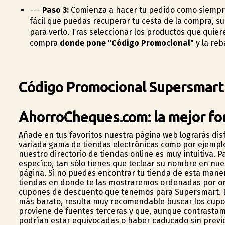
---
Paso 3:
Comienza a hacer tu pedido como siempre
fácil que puedas recuperar tu cesta de la compra, sue
para verlo. Tras seleccionar los productos que quiere
compra
donde pone "Código Promocional"
y la reb
Código Promocional Supersmart
AhorroCheques.com: la mejor for
Añade en tus favoritos nuestra página web lograrás dis
variada gama de tiendas electrónicas como por ejemplo L
nuestro directorio de tiendas online es muy intuitiva.
específico, tan sólo tienes que teclear su nombre en nu
página. Si no puedes encontrar tu tienda de esta maner
tiendas en donde te las mostraremos ordenadas por orde
cupones de descuento que tenemos para Supersmart. E
más barato, resulta muy recomendable buscar los cupon
proviene de fuentes terceras y que, aunque contrastam
podrían estar equivocadas o haber caducado sin previo 