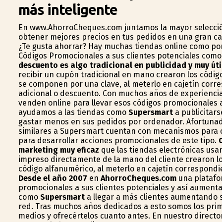
más inteligente
En www.AhorroCheques.com juntamos la mayor selecci
obtener mejores precios en tus pedidos en una gran c
¿Te gusta ahorrar? Hay muchas tiendas online como p
Códigos Promocionales a sus clientes potenciales como
descuento es algo tradicional en publicidad y muy úti
recibir un cupón tradicional en mano crearon los códi
se componen por una clave, al meterlo en cajetín corres
adicional o descuento. Con muchos años de experiencia
venden online para llevar esos códigos promocionales 
ayudamos a las tiendas como
Supersmart
a publicitar
gastar menos en sus pedidos por ordenador. Afortunada
similares a Supersmart cuentan con mecanismos para o
para desarrollar acciones promocionales de este tipo.
marketing muy eficaz
que las tiendas electrónicas usan
impreso directamente de la mano del cliente crearon l
código alfanumérico, al meterlo en cajetín correspondi
Desde el año 2007
en
AhorroCheques.com
una platafor
promocionales a sus clientes potenciales y así aumenta
como
Supersmart
a llegar a más clientes aumentando s
red. Tras muchos años dedicados a esto somos los pri
medios y ofrecértelos cuanto antes. En nuestro directo