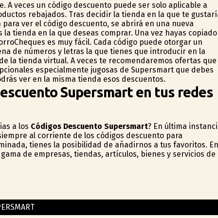
 A veces un código descuento puede ser solo aplicable a
uctos rebajados. Tras decidir la tienda en la que te gustarí
ón para ver el código descuento, se abrirá en una nueva
s la tienda en la que deseas comprar. Una vez hayas copiado
orroCheques es muy fácil. Cada código puede otorgar un
ena de números y letras la que tienes que introducir en la
ro de la tienda virtual. A veces te recomendaremos ofertas que
epcionales especialmente jugosas de Supersmart que debes
odrás ver en la misma tienda esos descuentos.
escuento Supersmart en tus redes
ias a los
Códigos Descuento Supersmart
? En última instanc
iempre al corriente de los códigos descuento para
inada, tienes la posibilidad de añadirnos a tus favoritos. E
gama de empresas, tiendas, artículos, bienes y servicios de
PERSMART