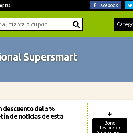
Facebook
mpras.
Categ
onal Supersmart
un descuento del 5%
tín de noticias de esta
Bono
descuento
Supersmart