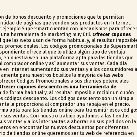
ón de bonos descuento y promociones que te permitan
antidad de páginas que venden sus productos en Internet.
or ejemplo Supersmart cuentan con mecanismos para ofrece
 una herramienta de marketing muy útil.
Ofrecer cupones
l
que las webs usan de forma habitual y, al resultar imposibl
gos promocionales. Los códigos promocionales de Supersmar
pondiente ofrece al que lo utiliza algún tipo de ventaja
, en nuestra web una plataforma apta para las tiendas que
al comprador online y así aumentar sus ventas. Cada día
se en Internet aumentando sus ventas y a los consumidores 
mente para nuestros bolsillos la mayoria de las webs
frecer Códigos Promocionales a sus clientes potenciales
Ofrecer cupones descuento es una herramienta de
 de forma habitual y, al resultar imposible recibir un cupón
os códigos descuento. Los códigos descuento son un simple
ente le proporciona al comprador una rebaja en el precio.
ma apta para las tiendas online para transmitir esos código
r sus ventas. Con nuestro trabajo ayudamos a las tiendas
us ventas y a los internautas a ahorrar en sus pedidos en la
meros en encontrar los nuevos descuentos por diferentes
rio de tiendas online queremos ser tu web de referencia en