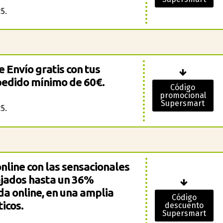
5.
e Envío gratis con tus
pedido mínimo de 60€.
Código
promocional
Supersmart
5.
nline con las sensacionales
ajados hasta un 36%
da online, en una amplia
Código
icos.
descuento
Supersmart