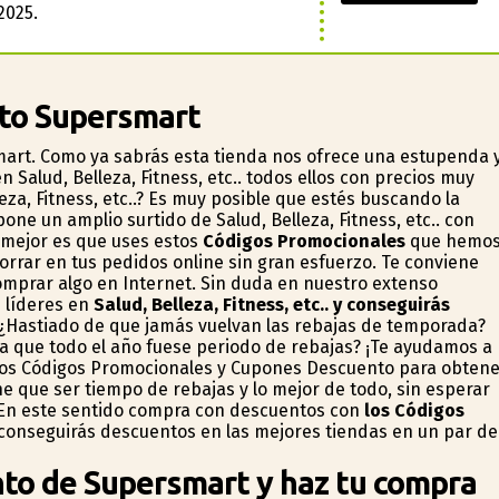
2025.
nto Supersmart
mart. Como ya sabrás esta tienda nos ofrece una estupenda 
Salud, Belleza, Fitness, etc.. todos ellos con precios muy
za, Fitness, etc..? Es muy posible que estés buscando la
ne un amplio surtido de Salud, Belleza, Fitness, etc.. con
o mejor es que uses estos
Códigos Promocionales
que hemo
rrar en tus pedidos online sin gran esfuerzo. Te conviene
mprar algo en Internet. Sin duda en nuestro extenso
s líderes en
Salud, Belleza, Fitness, etc.. y conseguirás
 ¿Hastiado de que jamás vuelvan las rebajas de temporada?
ía que todo el año fuese periodo de rebajas? ¡Te ayudamos a
ados Códigos Promocionales y Cupones Descuento para obten
e que ser tiempo de rebajas y lo mejor de todo, sin esperar
? ¡En este sentido compra con descuentos con
los Códigos
 conseguirás descuentos en las mejores tiendas en un par de
to de Supersmart y haz tu compra