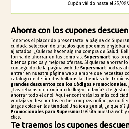
Cupón válido hasta el 25/09/
Ahorra con los cupones descue
Tenemos el placer de presentarte la página de Supers
cuidada selección de artículos que podemos englobar en 
ajustados. ¿Quieres hacer alguna compra de Salud, Belle
forma de ahorrar en tus compras.
Supersmart
nos propo
buenos precios y mejores ofertas. Si quieres ahorrar l
conseguido de la página web de
Supersmart
podrás aho
entrar en nuestra página web siempre que necesites co
catálogo de de tiendas hallarás las tiendas electrónica
grandes descuentos con los Códigos Promocionales
.
¿Las rebajas no terminan de llegar todavía? ¿Te gustar
ahorrar todo el año! ¡Aquí encontrarás los más codici
ventajas y descuentos en tus compras online, ya no tien
largas colas en las tiendas! Una idea genial, ¿a que sí
Promocionales para Supersmart!
Visita nuestra web y
clics.
Te traemos los cupones descuen