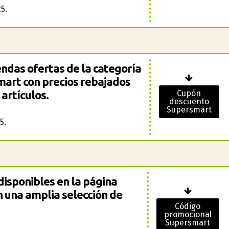
5.
endas ofertas de la categoría
art con precios rebajados
artículos.
Cupón
descuento
Supersmart
5.
disponibles en la página
 una amplia selección de
Código
promocional
Supersmart