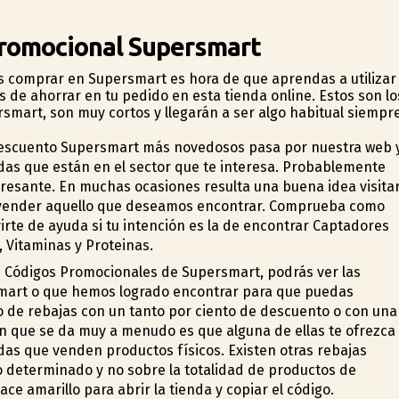
 Promocional Supersmart
s comprar en Supersmart es hora de que aprendas a utilizar
s de ahorrar en tu pedido en esta tienda online. Estos son lo
rsmart, son muy cortos y llegarán a ser algo habitual siempr
descuento Supersmart más novedosos pasa por nuestra web 
ndas que están en el sector que te interesa. Probablemente
eresante. En muchas ocasiones resulta una buena idea visita
vender aquello que deseamos encontrar. Comprueba como
rte de ayuda si tu intención es la de encontrar Captadores
 Vitaminas y Proteinas.
s Códigos Promocionales de Supersmart, podrás ver las
mart o que hemos logrado encontrar para que puedas
o de rebajas con un tanto por ciento de descuento o con una
n que se da muy a menudo es que alguna de ellas te ofrezca
ndas que venden productos físicos. Existen otras rebajas
lo determinado y no sobre la totalidad de productos de
lace amarillo para abrir la tienda y copiar el código.