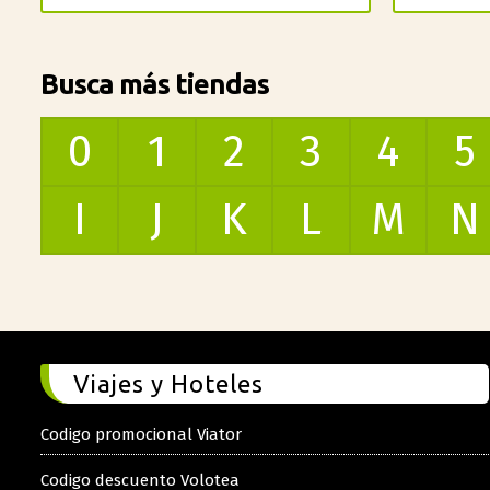
Busca más tiendas
0
1
2
3
4
5
I
J
K
L
M
N
Viajes y Hoteles
Codigo promocional Viator
Codigo descuento Volotea