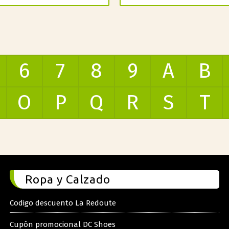
6
7
8
9
A
B
O
P
Q
R
S
T
Ropa y Calzado
Codigo descuento La Redoute
Cupón promocional DC Shoes