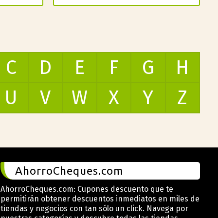
C
D
E
F
G
H
U
V
W
X
Y
Z
AhorroCheques.com
AhorroCheques.com: Cupones descuento que te
permitirán obtener descuentos inmediatos en miles de
tiendas y negocios con tan sólo un click. Navega por