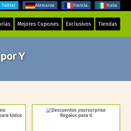
Twitter
Alemania
Francia
Italia
orías
Mejores Cupones
Exclusivos
Tiendas
 por Y
para todos
Regalos para ti