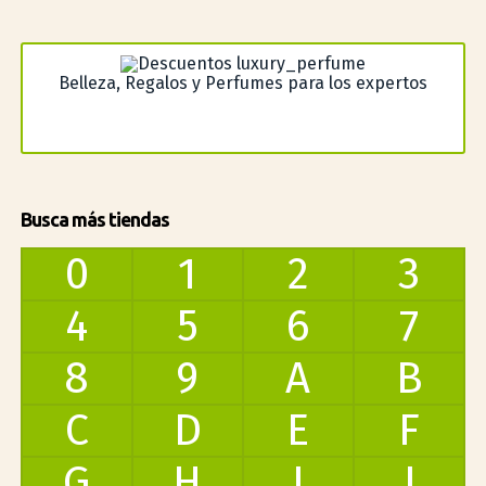
Belleza, Regalos y Perfumes para los expertos
Busca más tiendas
0
1
2
3
4
5
6
7
8
9
A
B
C
D
E
F
G
H
I
J