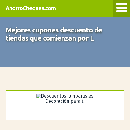
AhorroCheques.com
Mejores cupones descuento de
tiendas que comienzan por L
Decoración para ti