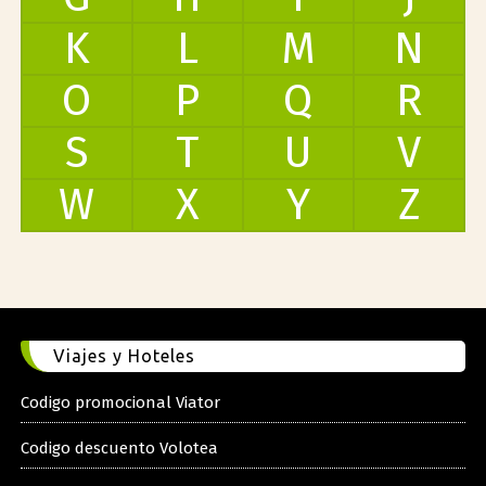
K
L
M
N
O
P
Q
R
S
T
U
V
W
X
Y
Z
Viajes y Hoteles
Codigo promocional Viator
Codigo descuento Volotea