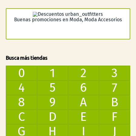
Buenas promociones en Moda, Moda Accesorios
Busca más tiendas
0
1
2
3
4
5
6
7
8
9
A
B
C
D
E
F
G
H
I
J