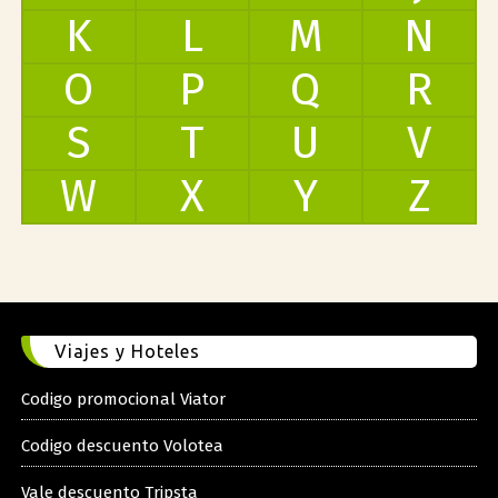
K
L
M
N
O
P
Q
R
S
T
U
V
W
X
Y
Z
Viajes y Hoteles
Codigo promocional Viator
Codigo descuento Volotea
Vale descuento Tripsta