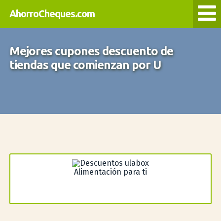
AhorroCheques.com
Mejores cupones descuento de
tiendas que comienzan por U
Alimentación para ti